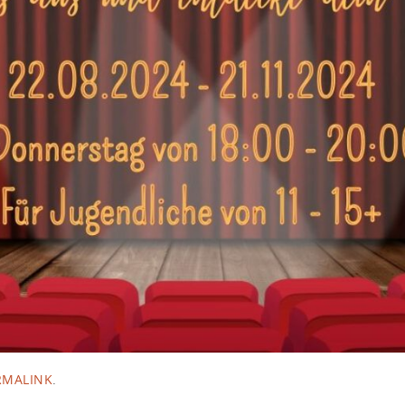
RMALINK
.