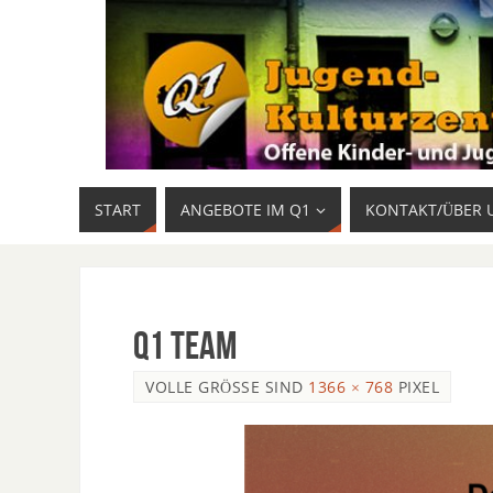
START
ANGEBOTE IM Q1
KONTAKT/ÜBER 
Q1 Team
VOLLE GRÖSSE SIND
1366 × 768
PIXEL