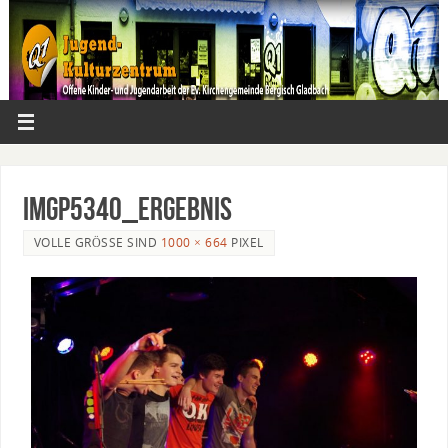
IMGP5340_ergebnis
VOLLE GRÖSSE SIND
1000 × 664
PIXEL