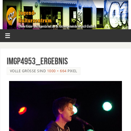
IMGP4953_ergebnis
VOLLE GRÖSSE SIND
1000 × 664
PIXEL