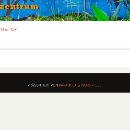
RMALINK
.
PRÄSENTIERT VON
PARABOLA
&
WORDPRESS.