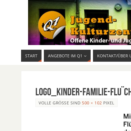
START
ANGEBOTE IM Q1
KONTAKT/ÜBER 
LOgo_Kinder-Familie-Flu¨c
VOLLE GRÖSSE SIND
500 × 102
PIXEL