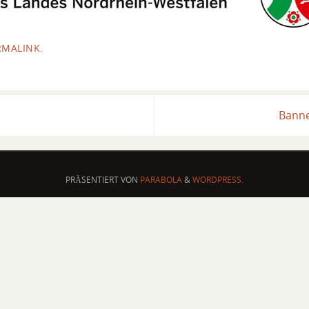
RMALINK
.
Banne
PRÄSENTIERT VON
PARABOLA
&
WORDPRESS.