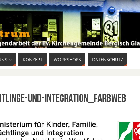
UNS
KONZEPT
WORKSHOPS
DATENSCHUTZ
htlinge-und-Integration_Farbweb